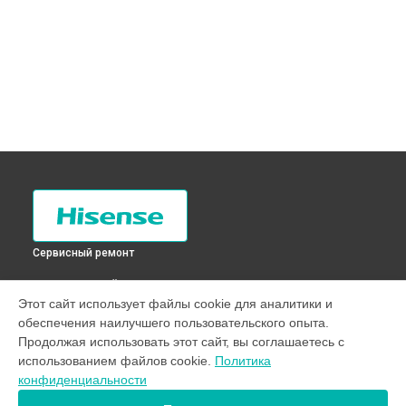
Сервисный ремонт
ВЫБЕРИ СВОЙ ГОРОД
Этот сайт использует файлы cookie для аналитики и
Замена дозатора моющих средств стиральной машины
обеспечения наилучшего пользовательского опыта.
XQG70-HS1014 Hisense в
Санкт-Петербурге
Продолжая использовать этот сайт, вы соглашаетесь с
Замена дозатора моющих средств стиральной машины
использованием файлов cookie.
Политика
XQG70-HS1014 Hisense в
Краснодаре
конфиденциальности
Замена дозатора моющих средств стиральной машины
XQG70-HS1014 Hisense в
Ростове-на-Дону