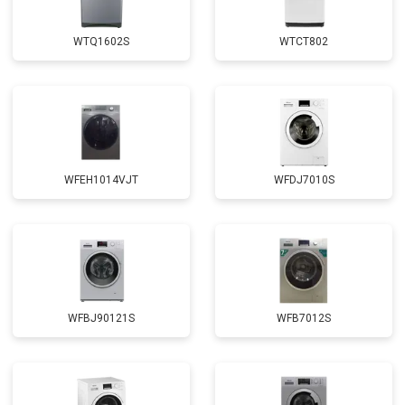
Замена крестовины
от 2750 ₽
Заказать
WTQ1602S
WTCT802
Замена щёток
от 3100 ₽
Заказать
Замена амортизаторов
от 2000 ₽
Заказать
Замена подшипников
от 2800 ₽
Заказать
Замена мотора
от 3800 ₽
Заказать
WFEH1014VJT
WFDJ7010S
Ремонт/замена датчика
от 2200 ₽
Заказать
температуры
Замена ТЭН
от 2300 ₽
Заказать
Замена блока управления
от 3600 ₽
Заказать
Замена заливного клапана
от 3250 ₽
Заказать
WFBJ90121S
WFB7012S
Замена заливного шланга
от 2150 ₽
Заказать
Замена прессостата
от 3350 ₽
Заказать