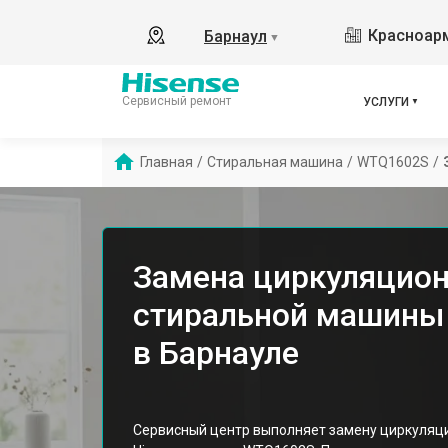
Красноарм
Барнаул
▼
Сервисный ремонт
УСЛУГИ
Главная
/
Стиральная машина
/
WTQ1602S
/
Замена циркуляцион
стиральной машины
в Барнауле
Сервисный центр выполняет замену циркуляци