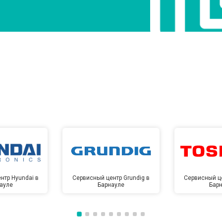
от 70 мин
о
от 60 мин
о
от 110 мин
о
ры
от 50 мин
о
от 80 мин
о
нтр Hyundai в
Сервисный центр Grundig в
Сервисный це
ауле
Барнауле
Бар
от 70 мин
о