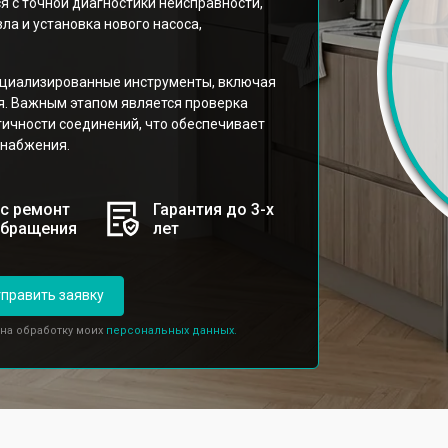
я с точной диагностики неисправности,
а и установка нового насоса,
циализированные инструменты, включая
я. Важным этапом является проверка
ичности соединений, что обеспечивает
снабжения.
с ремонт
Гарантия до 3-х
обращения
лет
править заявку
 на обработку моих
персональных данных.