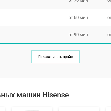
от 70 мин
о
от 60 мин
о
от 90 мин
о
от 70 мин
о
Показать весь прайс
от 100 мин
о
от 80 мин
о
ьных машин Hisense
от 130 мин
о