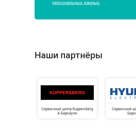
персональных данных.
Замена амортизаторов
Замена подшипников
Наши партнёры
Замена мотора
Ремонт/замена датчика температу
Замена ТЭН
Сервисный центр Kuppersberg
Сервисный це
в Барнауле
Барн
Замена блока управления