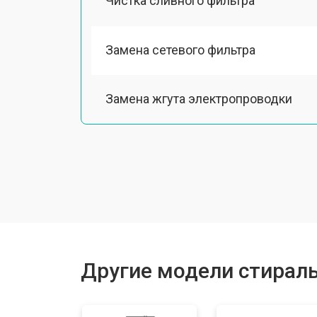
Чистка сливного фильтра
Замена сетевого фильтра
Замена жгута электропроводки
Замена шкива барабана
Замена мотора вентилятора сушки
Замена верхнего противовеса
Другие модели стирал
Замена пружин