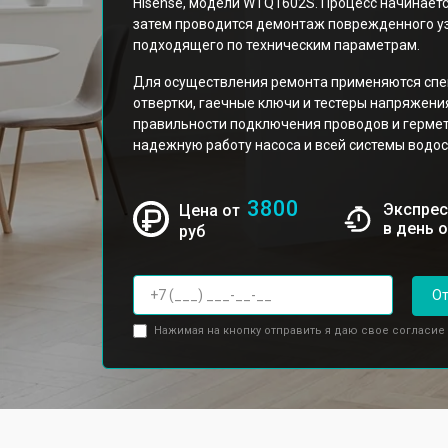
Hisense, модели WTQ1602S. Процесс начинаетс
затем проводится демонтаж поврежденного узл
подходящего по техническим параметрам.
Для осуществления ремонта применяются спе
отвертки, гаечные ключи и тестеры напряжени
правильности подключения проводов и гермет
надежную работу насоса и всей системы водо
3800
Экспрес
Цена от
в день 
руб
От
Нажимая на кнопку отправить я даю свое согласие