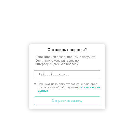
Замена заливного клапана
Замена заливного шланга
Замена прессостата
Остались вопросы?
Замена сливного насоса
Напишите или позвоните нам и получите
бесплатную консультацию по
интересующему Вас вопросу.
Замена сливного шланга
Нажимая на кнопку отправить я даю свое
согласие на обработку моих
персональных
Замена УБЛ
данных.
Отправить заявку
Замена приводного ремня