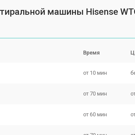
 стиральной машины Hisense W
Время
Ц
от 10 мин
б
от 70 мин
о
от 60 мин
о