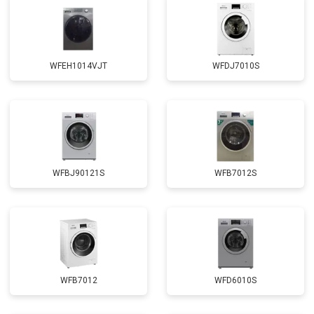
Замена амортизаторов
от 2000 ₽
Заказать
Замена подшипников
от 2800 ₽
Заказать
WFEH1014VJT
WFDJ7010S
Ремонт/замена датчика
от 2200 ₽
Заказать
температуры
Замена ТЭН
от 2300 ₽
Заказать
Замена блока управления
от 3600 ₽
Заказать
Замена заливного клапана
от 3250 ₽
Заказать
WFBJ90121S
WFB7012S
Замена заливного шланга
от 2150 ₽
Заказать
Замена прессостата
от 3350 ₽
Заказать
Замена сливного насоса
от 3450 ₽
Заказать
Замена сливного шланга
от 2100 ₽
Заказать
WFB7012
WFD6010S
Замена циркуляционного насоса
от 3800 ₽
Заказать