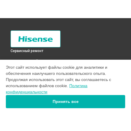
Сервисный ремонт
ВЫБЕРИ СВОЙ ГОРОД
Этот сайт использует файлы cookie для аналитики и
Замена мотора стиральной машины WSC121 Hisense в
обеспечения наилучшего пользовательского опыта.
Санкт-Петербурге
Продолжая использовать этот сайт, вы соглашаетесь с
Замена мотора стиральной машины WSC121 Hisense в
использованием файлов cookie.
Политика
Краснодаре
конфиденциальности
Замена мотора стиральной машины WSC121 Hisense в
Ростове-на-Дону
Принять все
Замена мотора стиральной машины WSC121 Hisense в
Нижнем Новгороде
Замена мотора стиральной машины WSC121 Hisense в
Новосибирске
Замена мотора стиральной машины WSC121 Hisense в