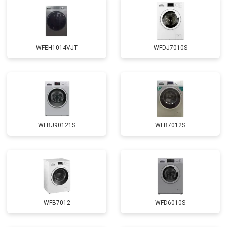
Замена амортизаторов
от 2000 ₽
Заказать
Замена подшипников
от 2800 ₽
Заказать
WFEH1014VJT
WFDJ7010S
Ремонт/замена датчика
от 2200 ₽
Заказать
температуры
Замена ТЭН
от 2300 ₽
Заказать
Замена блока управления
от 3600 ₽
Заказать
Замена заливного клапана
от 3250 ₽
Заказать
WFBJ90121S
WFB7012S
Замена заливного шланга
от 2150 ₽
Заказать
Замена прессостата
от 3350 ₽
Заказать
Замена сливного насоса
от 3450 ₽
Заказать
Замена сливного шланга
от 2100 ₽
Заказать
WFB7012
WFD6010S
Замена циркуляционного насоса
от 3800 ₽
Заказать