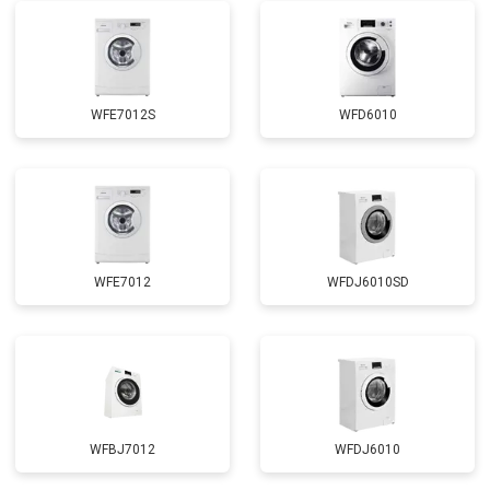
Замена циркуляционного насоса
от 3800 ₽
Заказать
Замена приводного ремня
от 2550 ₽
Заказать
WFE7012S
WFD6010
WFE7012
WFDJ6010SD
WFBJ7012
WFDJ6010