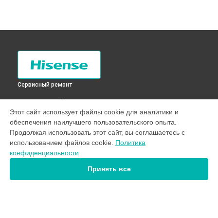
Сервисный ремонт
ВЫБЕРИ СВОЙ ГОРОД
Этот сайт использует файлы cookie для аналитики и
Замена УБЛ стиральной машины WSA101 Hisense в
Санкт-
обеспечения наилучшего пользовательского опыта.
Петербурге
Продолжая использовать этот сайт, вы соглашаетесь с
Замена УБЛ стиральной машины WSA101 Hisense в
использованием файлов cookie.
Политика
Краснодаре
конфиденциальности
Замена УБЛ стиральной машины WSA101 Hisense в
Ростове-на-Дону
Принять все
Замена УБЛ стиральной машины WSA101 Hisense в
Нижнем Новгороде
Замена УБЛ стиральной машины WSA101 Hisense в
Новосибирске
Замена УБЛ стиральной машины WSA101 Hisense в