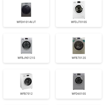
Замена амортизаторов
от 2000 ₽
Заказать
Замена подшипников
от 2800 ₽
Заказать
WFEH1014VJT
WFDJ7010S
Замена мотора
от 3800 ₽
Заказать
Ремонт/замена датчика
от 2200 ₽
Заказать
температуры
Замена ТЭН
от 2300 ₽
Заказать
Замена блока управления
от 3600 ₽
Заказать
WFBJ90121S
WFB7012S
Замена заливного клапана
от 3250 ₽
Заказать
Замена заливного шланга
от 2150 ₽
Заказать
Замена прессостата
от 3350 ₽
Заказать
Замена сливного насоса
от 3450 ₽
Заказать
WFB7012
WFD6010S
Замена сливного шланга
от 2100 ₽
Заказать