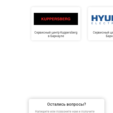
Замена заливного шланга
Замена прессостата
Сервисный центр Kuppersberg
Сервисный це
в Барнауле
Барн
Замена сливного насоса
Замена сливного шланга
Замена циркуляционного насоса
Замена УБЛ
Остались вопросы?
Замена приводного ремня
Напишите или позвоните нам и получите