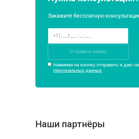
Закажите бесплатную консультацию
Замена подшипников
Замена мотора
Отправить заявку
Ремонт/замена датчика температу
Нажимая на кнопку отправить я даю св
персональных данных.
Замена ТЭН
Замена блока управления
Наши партнёры
Замена заливного клапана