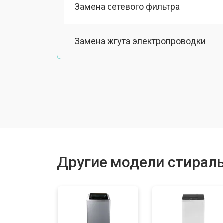
Замена сетевого фильтра
Замена жгута электропроводки
Замена шкива барабана
Замена мотора вентилятора сушки
Замена верхнего противовеса
Другие модели стирал
Замена пружин
Замена шторок барабана