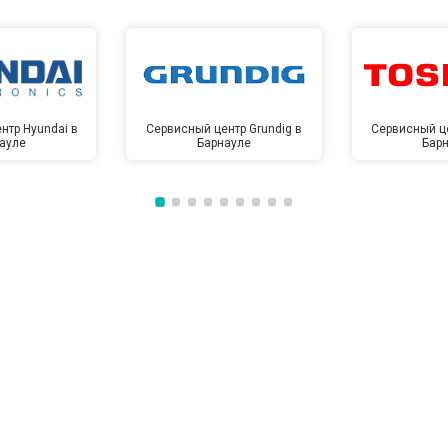
от 70 мин
о
от 60 мин
о
нтр Hyundai в
Сервисный центр Grundig в
Сервисный це
ауле
Барнауле
Бар
от 100 мин
о
от 50 мин
о
от 110 мин
о
от 50 мин
о
от 80 мин
о