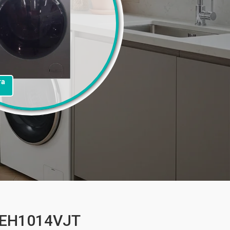
та
FEH1014VJT