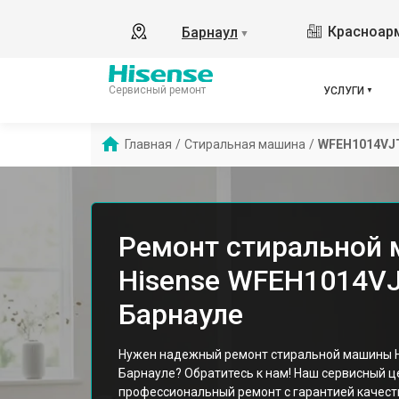
Красноарм
Барнаул
▼
Сервисный ремонт
УСЛУГИ
Главная
/
Стиральная машина
/
WFEH1014VJ
Ремонт стиральной
Hisense WFEH1014VJ
Барнауле
Нужен надежный ремонт стиральной машины H
Барнауле? Обратитесь к нам! Наш сервисный ц
профессиональный ремонт с гарантией качест