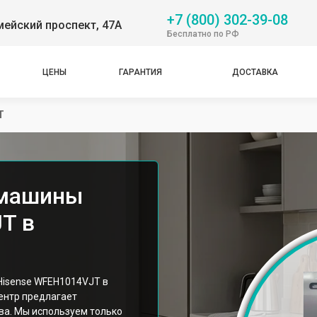
+7 (800) 302-39-08
ейский проспект, 47А
Бесплатно по РФ
ЦЕНЫ
ГАРАНТИЯ
ДОСТАВКА
T
 машины
T в
isense WFEH1014VJT в
ентр предлагает
ва. Мы используем только