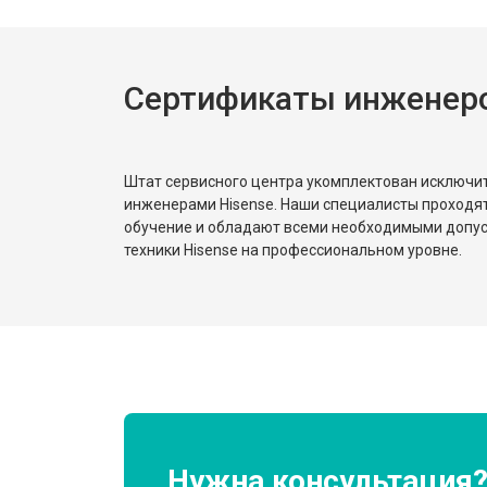
Ремонт или замена петли двери
Сертификаты инженеро
Ремонт или замена патрубка
Ремонт платы управления (восстан
Штат сервисного центра укомплектован исключ
инженерами Hisense. Наши специалисты проходя
обучение и обладают всеми необходимыми допу
Корпусный ремонт (замена резинок,
техники Hisense на профессиональном уровне.
Замена крестовины
Замена щёток
Замена амортизаторов
Нужна консультация