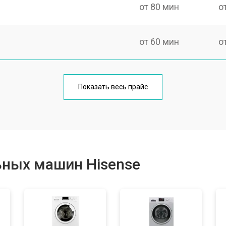
от 80 мин
о
от 60 мин
о
от 100 мин
о
Показать весь прайс
от 70 мин
о
от 120 мин
о
ьных машин Hisense
от 80 мин
о
от 100 мин
о