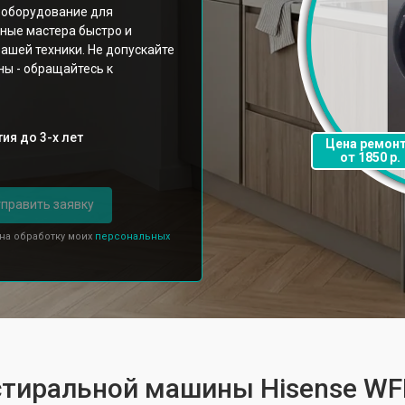
 оборудование для
ные мастера быстро и
ашей техники. Не допускайте
ы - обращайтесь к
ия до 3-х лет
Цена ремон
от 1850 р.
править заявку
 на обработку моих
персональных
 стиральной машины Hisense W