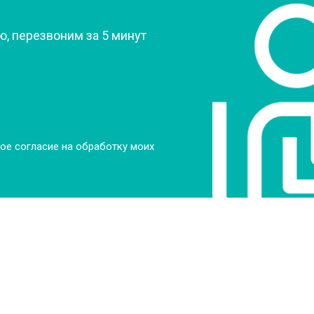
, перезвоним за 5 минут
от 90 мин
о
от 70 мин
о
ры
от 70 мин
о
ое согласие на обработку моих
от 50 мин
о
от 100 мин
о
от 60 мин
о