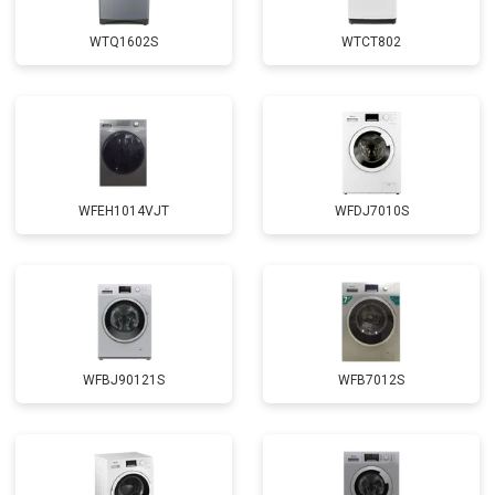
Замена крестовины
от 2750 ₽
Заказать
WTQ1602S
WTCT802
Замена щёток
от 3100 ₽
Заказать
Замена амортизаторов
от 2000 ₽
Заказать
Замена подшипников
от 2800 ₽
Заказать
Замена мотора
от 3800 ₽
Заказать
WFEH1014VJT
WFDJ7010S
Ремонт/замена датчика
от 2200 ₽
Заказать
температуры
Замена ТЭН
от 2300 ₽
Заказать
Замена блока управления
от 3600 ₽
Заказать
Замена заливного клапана
от 3250 ₽
Заказать
WFBJ90121S
WFB7012S
Замена заливного шланга
от 2150 ₽
Заказать
Замена прессостата
от 3350 ₽
Заказать