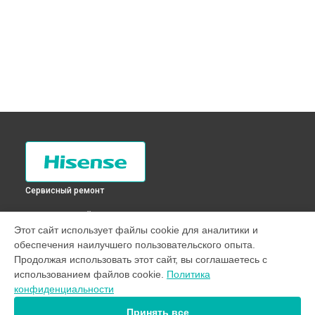
Сервисный ремонт
ВЫБЕРИ СВОЙ ГОРОД
Этот сайт использует файлы cookie для аналитики и
Ремонт платы управления (восстановление) стиральной
обеспечения наилучшего пользовательского опыта.
машины WFEA6010S Hisense в
Санкт-Петербурге
Продолжая использовать этот сайт, вы соглашаетесь с
Ремонт платы управления (восстановление) стиральной
использованием файлов cookie.
Политика
машины WFEA6010S Hisense в
Краснодаре
конфиденциальности
Ремонт платы управления (восстановление) стиральной
машины WFEA6010S Hisense в
Ростове-на-Дону
Принять все