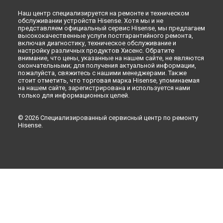
Ульяновске
Наш центр специализируется на ремонте и техническом
Ремонт стиральной машины WFEA6010 Hisense в
Кирове
обслуживании устройств Hisense. Хотя мы и не
представляем официальный сервис Hisense, мы предлагаем
Ремонт стиральной машины WFEA6010 Hisense в
Москве
высококачественные услуги постгарантийного ремонта,
включая диагностику, техническое обслуживание и
настройку различных продуктов Хисенс. Обратите
внимание, что цены, указанные на нашем сайте, не являются
окончательными; для получения актуальной информации,
пожалуйста, свяжитесь с нашими менеджерами. Также
стоит отметить, что торговая марка Hisense, упоминаемая
на нашем сайте, зарегистрирована и используется нами
только для информационных целей.
© 2026 Специализированный сервисный центр по ремонту
Hisense.