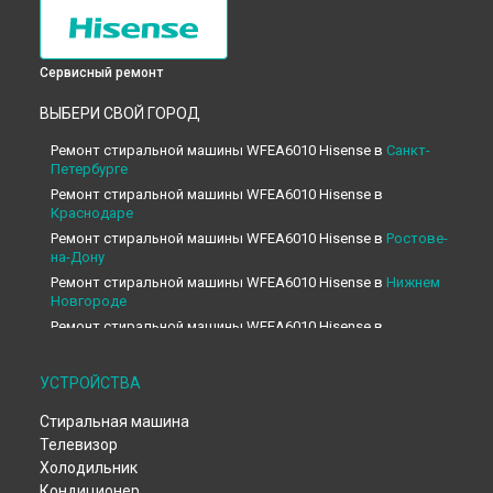
Сервисный ремонт
ВЫБЕРИ СВОЙ ГОРОД
Ремонт стиральной машины WFEA6010 Hisense в
Санкт-
Петербурге
Ремонт стиральной машины WFEA6010 Hisense в
Краснодаре
Ремонт стиральной машины WFEA6010 Hisense в
Ростове-
на-Дону
Ремонт стиральной машины WFEA6010 Hisense в
Нижнем
Новгороде
Ремонт стиральной машины WFEA6010 Hisense в
Новосибирске
Ремонт стиральной машины WFEA6010 Hisense в
УСТРОЙСТВА
Челябинске
Ремонт стиральной машины WFEA6010 Hisense в
Стиральная машина
Екатеринбурге
Телевизор
Ремонт стиральной машины WFEA6010 Hisense в
Казани
Холодильник
Ремонт стиральной машины WFEA6010 Hisense в
Уфе
Кондиционер