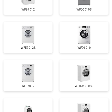
Замена сливного шланга
от 2100 ₽
Заказать
WFB7012
WFD6010S
Замена циркуляционного насоса
от 3800 ₽
Заказать
Замена УБЛ
от 2100 ₽
Заказать
Замена приводного ремня
от 2550 ₽
Заказать
WFE7012S
WFD6010
WFE7012
WFDJ6010SD