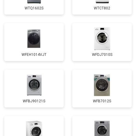
Замена крестовины
от 2750 ₽
Заказать
WTQ1602S
WTCT802
Замена щёток
от 3100 ₽
Заказать
Замена амортизаторов
от 2000 ₽
Заказать
Замена подшипников
от 2800 ₽
Заказать
Замена мотора
от 3800 ₽
Заказать
WFEH1014VJT
WFDJ7010S
Ремонт/замена датчика
от 2200 ₽
Заказать
температуры
Замена ТЭН
от 2300 ₽
Заказать
Замена блока управления
от 3600 ₽
Заказать
Замена заливного клапана
от 3250 ₽
Заказать
WFBJ90121S
WFB7012S
Замена заливного шланга
от 2150 ₽
Заказать
Замена прессостата
от 3350 ₽
Заказать
Замена сливного насоса
от 3450 ₽
Заказать