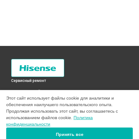
Сервисный ремонт
ВЫБЕРИ СВОЙ ГОРОД
Этот сайт использует файлы cookie для аналитики и
Замена дозатора моющих средств стиральной машины
обеспечения наилучшего пользовательского опыта.
WFE7010 Hisense в
Санкт-Петербурге
Продолжая использовать этот сайт, вы соглашаетесь с
Замена дозатора моющих средств стиральной машины
использованием файлов cookie.
Политика
WFE7010 Hisense в
Краснодаре
конфиденциальности
Замена дозатора моющих средств стиральной машины
WFE7010 Hisense в
Ростове-на-Дону
Принять все