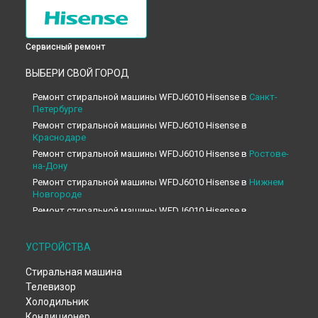
Сервисный ремонт
ВЫБЕРИ СВОЙ ГОРОД
Ремонт стиральной машины WFDJ6010 Hisense в
Санкт-
Петербурге
Ремонт стиральной машины WFDJ6010 Hisense в
Краснодаре
Ремонт стиральной машины WFDJ6010 Hisense в
Ростове-
на-Дону
Ремонт стиральной машины WFDJ6010 Hisense в
Нижнем
Новгороде
Ремонт стиральной машины WFDJ6010 Hisense в
Новосибирске
Ремонт стиральной машины WFDJ6010 Hisense в
УСТРОЙСТВА
Челябинске
Ремонт стиральной машины WFDJ6010 Hisense в
Стиральная машина
Екатеринбурге
Телевизор
Ремонт стиральной машины WFDJ6010 Hisense в
Казани
Холодильник
Ремонт стиральной машины WFDJ6010 Hisense в
Уфе
Кондиционер