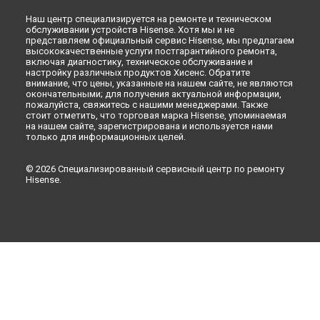
Ульяновске
Наш центр специализируется на ремонте и техническом
Ремонт стиральной машины WFDJ6010 Hisense в
Кирове
обслуживании устройств Hisense. Хотя мы и не
представляем официальный сервис Hisense, мы предлагаем
Ремонт стиральной машины WFDJ6010 Hisense в
Москве
высококачественные услуги постгарантийного ремонта,
включая диагностику, техническое обслуживание и
настройку различных продуктов Хисенс. Обратите
внимание, что цены, указанные на нашем сайте, не являются
окончательными; для получения актуальной информации,
пожалуйста, свяжитесь с нашими менеджерами. Также
стоит отметить, что торговая марка Hisense, упоминаемая
на нашем сайте, зарегистрирована и используется нами
только для информационных целей.
© 2026 Специализированный сервисный центр по ремонту
Hisense.