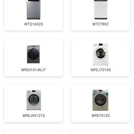
Ремонт платы управления
от 2450 ₽
Заказать
(восстановление)
Корпусный ремонт (замена резинок,
от 1850 ₽
Заказать
креплений, кнопок)
WTQ1602S
WTCT802
Замена крестовины
от 2750 ₽
Заказать
Замена щёток
от 3100 ₽
Заказать
Замена амортизаторов
от 2000 ₽
Заказать
Замена подшипников
от 2800 ₽
Заказать
WFEH1014VJT
WFDJ7010S
Замена мотора
от 3800 ₽
Заказать
Ремонт/замена датчика
от 2200 ₽
Заказать
температуры
Замена ТЭН
от 2300 ₽
Заказать
Замена блока управления
от 3600 ₽
Заказать
WFBJ90121S
WFB7012S
Замена заливного клапана
от 3250 ₽
Заказать