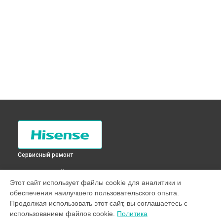
Сервисный ремонт
ВЫБЕРИ СВОЙ ГОРОД
Этот сайт использует файлы cookie для аналитики и
Замена приводного ремня стиральной машины WFD6010S
обеспечения наилучшего пользовательского опыта.
Hisense в
Санкт-Петербурге
Продолжая использовать этот сайт, вы соглашаетесь с
Замена приводного ремня стиральной машины WFD6010S
использованием файлов cookie.
Политика
Hisense в
Краснодаре