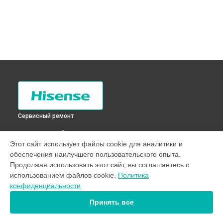
Сервисный ремонт
ВЫБЕРИ СВОЙ ГОРОД
Этот сайт использует файлы cookie для аналитики и
Замена мотора вентилятора сушки стиральной машины
обеспечения наилучшего пользовательского опыта.
WFB7012 Hisense в
Санкт-Петербурге
Продолжая использовать этот сайт, вы соглашаетесь с
Замена мотора вентилятора сушки стиральной машины
использованием файлов cookie.
Политика
WFB7012 Hisense в
Краснодаре
конфиденциальности
Замена мотора вентилятора сушки стиральной машины
WFB7012 Hisense в
Ростове-на-Дону
Принять все
Замена мотора вентилятора сушки стиральной машины
WFB7012 Hisense в
Нижнем Новгороде