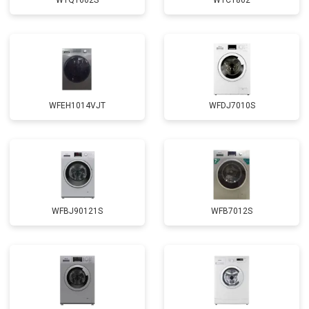
WTQ1602S
WTCT802
Замена щёток
от 3100 ₽
Заказать
Замена амортизаторов
от 2000 ₽
Заказать
Замена подшипников
от 2800 ₽
Заказать
Замена мотора
от 3800 ₽
Заказать
WFEH1014VJT
WFDJ7010S
Ремонт/замена датчика
от 2200 ₽
Заказать
температуры
Замена ТЭН
от 2300 ₽
Заказать
Замена блока управления
от 3600 ₽
Заказать
Замена заливного клапана
от 3250 ₽
Заказать
WFBJ90121S
WFB7012S
Замена заливного шланга
от 2150 ₽
Заказать
Замена прессостата
от 3350 ₽
Заказать
Замена сливного насоса
от 3450 ₽
Заказать