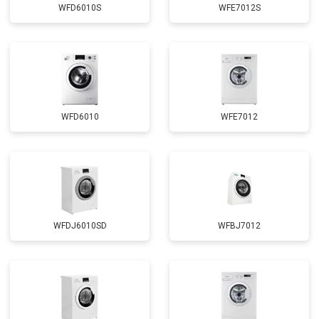
Замена сливного шланга
от 2100 ₽
Заказать
WFD6010S
WFE7012S
Замена циркуляционного насоса
от 3800 ₽
Заказать
Замена УБЛ
от 2100 ₽
Заказать
Замена приводного ремня
от 2550 ₽
Заказать
WFD6010
WFE7012
WFDJ6010SD
WFBJ7012