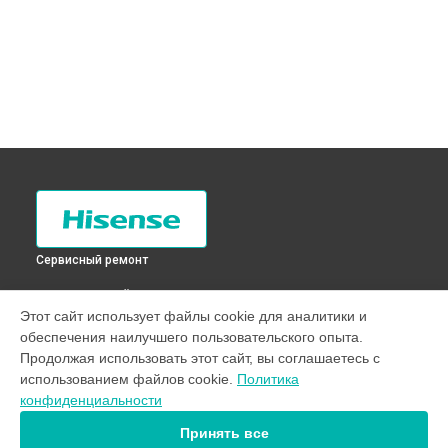
Сервисный ремонт
ВЫБЕРИ СВОЙ ГОРОД
Этот сайт использует файлы cookie для аналитики и
Устранение утечки хладагента холодильника
обеспечения наилучшего пользовательского опыта.
RС-34WL47SAX Hisense в
Санкт-Петербурге
Продолжая использовать этот сайт, вы соглашаетесь с
Устранение утечки хладагента холодильника
использованием файлов cookie.
Политика
RС-34WL47SAX Hisense в
Краснодаре
конфиденциальности
Устранение утечки хладагента холодильника
RС-34WL47SAX Hisense в
Ростове-на-Дону
Принять все