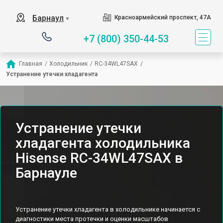
Барнаул
Красноармейский проспект, 47А
▼
+7 (800) 350-44-53
Главная
/
Холодильник
/
RС-34WL47SAX
/
Устранение утечки хладагента
Устранение утечки
хладагента холодильника
Hisense RС-34WL47SAX в
Барнауле
Устранение утечки хладагента в холодильнике начинается с
диагностики места протечки и оценки масштабов