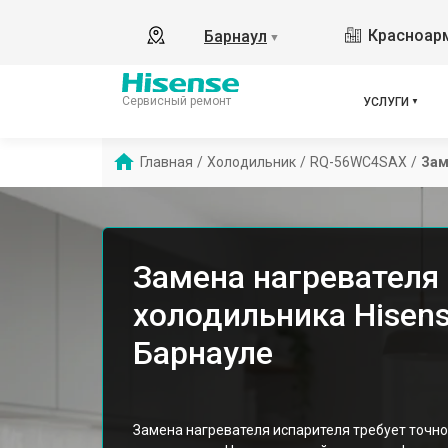
Красноарм
Барнаул
▼
Сервисный ремонт
УСЛУГИ
Главная
/
Холодильник
/
RQ-56WC4SAX
/
Зам
Замена нагревателя
холодильника Hisen
Барнауле
Замена нагревателя испарителя требует точно