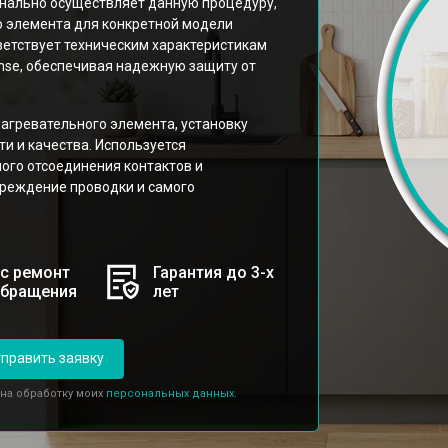
нально осуществляет данную процедуру,
о элемента для конкретной модели
тветствует техническим характеристикам
nse, обеспечивая надежную защиту от
агревательного элемента, установку
и и качества. Используется
ого отсоединения контактов и
реждение проводки и самого
с ремонт
Гарантия до 3-х
обращения
лет
править заявку
 на обработку моих
персональных данных.