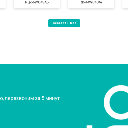
RQ-56WC4SAB
RD-44WC4SAY
от 80 мин
о
от 60 мин
о
от 70 мин
о
?
, перезвоним за 5 минут