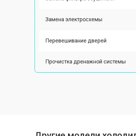
Замена электросхемы
Перевешивание дверей
Прочистка дренажной системы
Ремонт датчика морозильного отд
Ремонт испарителя
Устранение засора трубопровода
Другие модели холодил