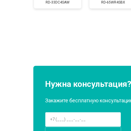
RD-33DC4SAW
RD-65WR4SBX
Замена нагревателя оттайки
Замена реле
Устранение утечки хладагента
Нужна консультация
Закажите бесплатную консультацию