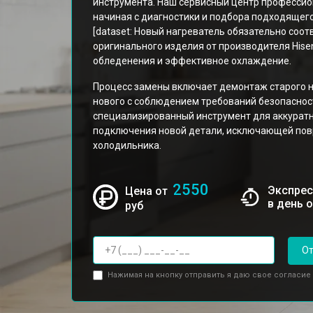
инструмента. Наш сервисный центр профессио
начиная с диагностики и подбора подходящег
[dataset: Новый нагреватель обязательно соо
оригинального изделия от производителя Hise
обледенения и эффективное охлаждение.
Процесс замены включает демонтаж старого н
нового с соблюдением требований безопасност
специализированный инструмент для аккуратн
подключения новой детали, исключающей пов
холодильника.
2550
Экспрес
Цена от
в день 
руб
От
Нажимая на кнопку отправить я даю свое согласие