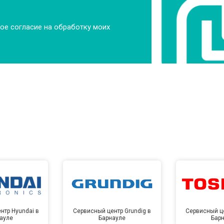
ое согласие на обработку моих
нтр Hyundai в
Сервисный центр Grundig в
Сервисный це
ауле
Барнауле
Бар