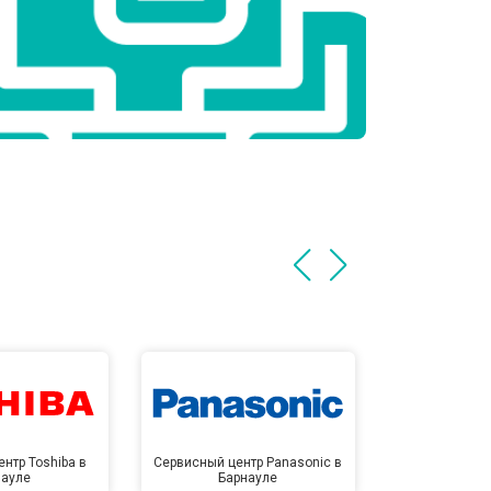
нтр Toshiba в
Сервисный центр Panasonic в
Сервисный 
науле
Барнауле
Бар