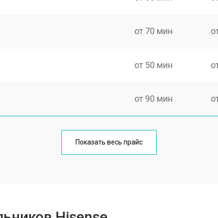
от 70 мин
о
от 50 мин
о
от 90 мин
о
еления
от 50 мин
о
Показать весь прайс
от 80 мин
о
от 50 мин
о
ьников Hisense