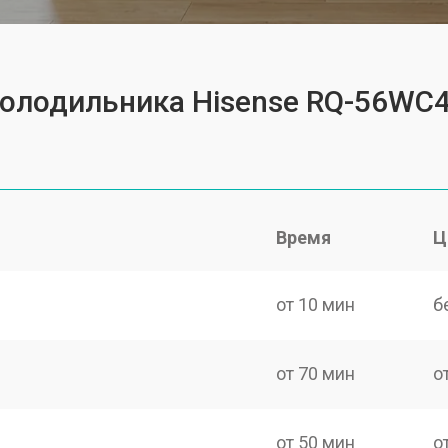
холодильника Hisense RQ-56WC
Время
Ц
от 10 мин
б
от 70 мин
о
от 50 мин
о