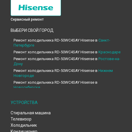
Сервисный ремонт
ВЫБЕРИ СВОЙ ГОРОД
Ремонт холодильника RD-50WС4SAY Hisense в
Санкт-
Петербурге
Ремонт холодильника RD-50WС4SAY Hisense в
Краснодаре
Ремонт холодильника RD-50WС4SAY Hisense в
Ростове-на-
Дону
Ремонт холодильника RD-50WС4SAY Hisense в
Нижнем
Новгороде
Ремонт холодильника RD-50WС4SAY Hisense в
Новосибирске
Ремонт холодильника RD-50WС4SAY Hisense в
Челябинске
Ремонт холодильника RD-50WС4SAY Hisense в
УСТРОЙСТВА
Екатеринбурге
Стиральная машина
Ремонт холодильника RD-50WС4SAY Hisense в
Казани
Телевизор
Ремонт холодильника RD-50WС4SAY Hisense в
Уфе
Холодильник
Ремонт холодильника RD-50WС4SAY Hisense в
Воронеже
Кондиционер