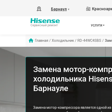
Красноарм
Барнаул
▼
Сервисный ремонт
УСЛУГИ
Главная
/
Холодильник
/
RD-44WC4SBS
/
Зам
Замена мотор-комп
холодильника Hisen
Барнауле
Замена мотор-компрессора является одной из