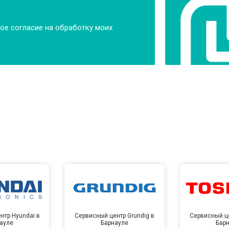
ое согласие на обработку моих
нтр Hyundai в
Сервисный центр Grundig в
Сервисный це
ауле
Барнауле
Бар