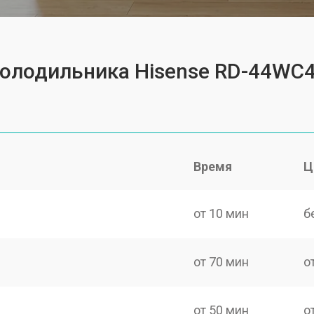
холодильника Hisense RD-44WC
Время
Ц
от 10 мин
б
от 70 мин
о
от 50 мин
о