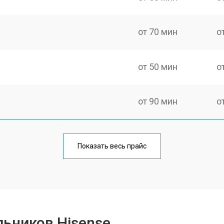
от 70 мин
о
от 50 мин
о
от 90 мин
о
еления
от 50 мин
о
Показать весь прайс
от 80 мин
о
от 50 мин
о
ьников Hisense