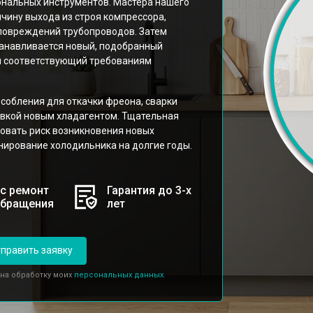
ональных инструментов. Мастера нашего
чину выхода из строя компрессора,
повреждений трубопроводов. Затем
танавливается новый, подобранный
и соответствующий требованиям
собления для откачки фреона, сварки
авкой новым хладагентом. Тщательная
овать риск возникновения новых
ирование холодильника на долгие годы.
с ремонт
Гарантия до 3-х
обращения
лет
править заявку
 на обработку моих
персональных данных.