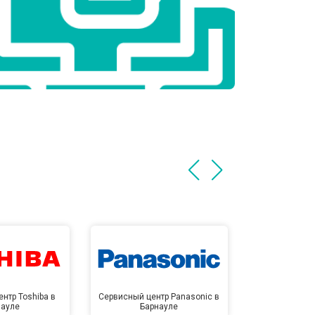
нтр Toshiba в
Сервисный центр Panasonic в
Сервисный 
науле
Барнауле
Бар