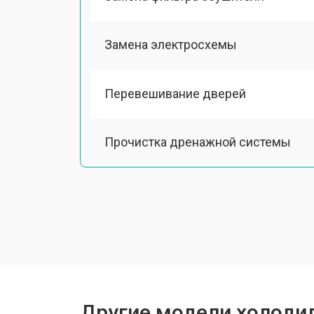
Замена электросхемы
Перевешивание дверей
Прочистка дренажной системы
Ремонт датчика морозильного отд
Ремонт испарителя
Устранение засора трубопровода
Другие модели холодил