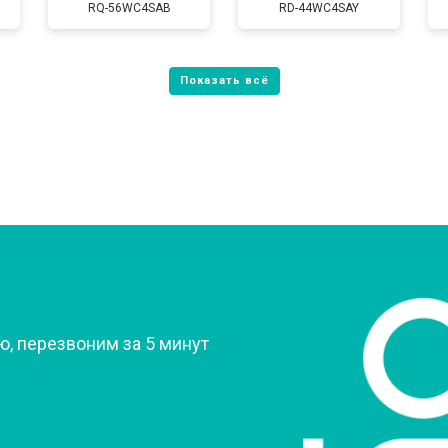
RQ-56WC4SAB
RD-44WC4SAY
от 80 мин
о
от 60 мин
о
от 70 мин
о
?
, перезвоним за 5 минут