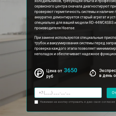
холодильников, требующей опыта и професси
сервисного центра сначала диагностируют при
проверяют герметичность системы и наличие 
аккуратно демонтируется старый агрегат и ус
специально для вашей модели RD-44WC4SBS 
производителя Hisense.
При замене используются специальные приспо
трубок и вакуумирования системы перед запр
проверка каждого этапа позволяет минимизир
неполадок и обеспечивает надежное функцион
3650
Экспрес
Цена от
в день 
руб
От
Нажимая на кнопку отправить я даю свое согласие