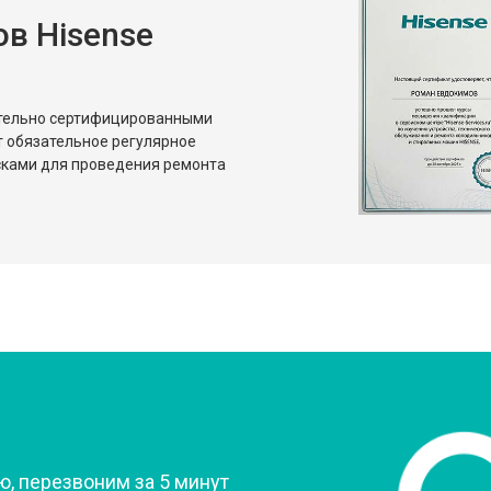
в Hisense
от 80 мин
о
от 50 мин
о
ительно сертифицированными
т обязательное регулярное
сками для проведения ремонта
?
, перезвоним за 5 минут