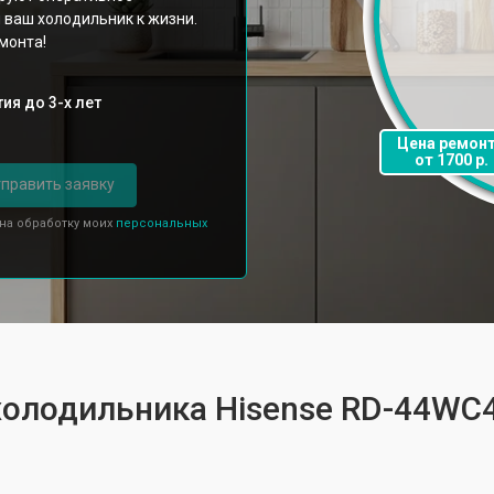
 ваш холодильник к жизни.
монта!
ия до 3-х лет
Цена ремон
от 1700 р.
править заявку
 на обработку моих
персональных
холодильника Hisense RD-44WC