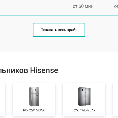
от 60 мин
о
еления
от 60 мин
о
Показать весь прайс
от 50 мин
о
от 70 мин
о
ьников Hisense
от 60 мин
о
от 70 мин
о
RD-72WR4SAX
RС-34WL47SAX
ы, мейн платы)
от 50 мин
о