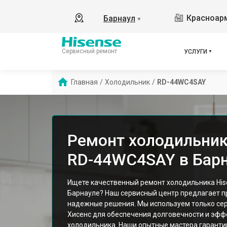
Красноарм
Барнаул
▼
Сервисный ремонт
УСЛУГИ
Главная
/
Холодильник
/
RD-44WC4SAY
Ремонт холодильник
RD-44WC4SAY в Бар
Ищете качественный ремонт холодильника Hi
Барнауле? Наш сервисный центр предлагает 
надежные решения. Мы используем только се
Хисенс для обеспечения долговечности и эфф
холодильника. Наши опытные мастера гарант