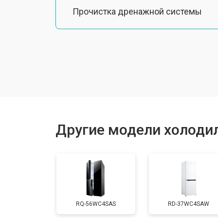
Прочистка дренажной системы
Ремонт датчика морозильного отд
Ремонт испарителя
Устранение засора трубопровода
Другие модели холодил
Замена трубопровода
Замена таймера
RQ-56WC4SAS
RD-37WC4SAW
Замена платы управления (мат.плат