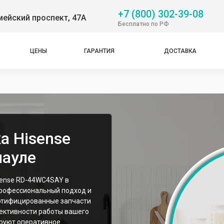
+7 (800) 302-39-08
ейский проспект, 47А
Бесплатно по РФ
ЦЕНЫ
ГАРАНТИЯ
ДОСТАВКА
а Hisense
науле
sense RD-44WC4SAY в
профессиональный подход и
ртифицированные запчасти
ективности работы вашего
ируют оперативное