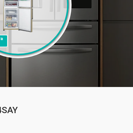
та
4SAY