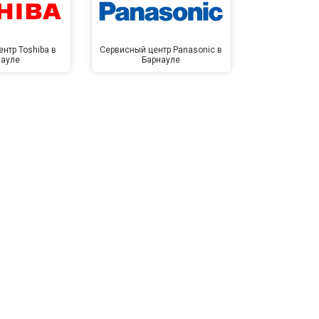
нтр Toshiba в
Сервисный центр Panasonic в
Сервисный 
науле
Барнауле
Бар