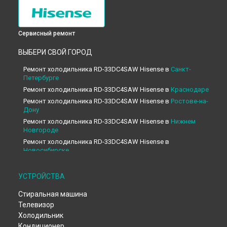
Сервисный ремонт
ВЫБЕРИ СВОЙ ГОРОД
Ремонт холодильника RD-33DC4SAW Hisense в
Санкт-
Петербурге
Ремонт холодильника RD-33DC4SAW Hisense в
Краснодаре
Ремонт холодильника RD-33DC4SAW Hisense в
Ростове-на-
Дону
Ремонт холодильника RD-33DC4SAW Hisense в
Нижнем
Новгороде
Ремонт холодильника RD-33DC4SAW Hisense в
Новосибирске
Ремонт холодильника RD-33DC4SAW Hisense в
Челябинске
Ремонт холодильника RD-33DC4SAW Hisense в
УСТРОЙСТВА
Екатеринбурге
Стиральная машина
Ремонт холодильника RD-33DC4SAW Hisense в
Казани
Телевизор
Ремонт холодильника RD-33DC4SAW Hisense в
Уфе
Холодильник
Ремонт холодильника RD-33DC4SAW Hisense в
Воронеже
Кондиционер