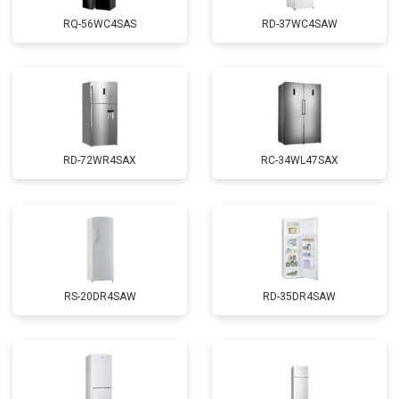
RQ-56WC4SAS
RD-37WC4SAW
RD-72WR4SAX
RС-34WL47SAX
RS-20DR4SAW
RD-35DR4SAW