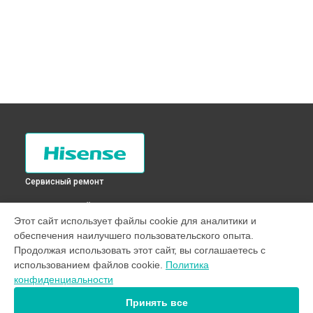
Сервисный ремонт
ВЫБЕРИ СВОЙ ГОРОД
Этот сайт использует файлы cookie для аналитики и
Устранение утечки хладагента холодильника RC-
обеспечения наилучшего пользовательского опыта.
67WS4SAS Hisense в
Санкт-Петербурге
Продолжая использовать этот сайт, вы соглашаетесь с
Устранение утечки хладагента холодильника RC-
использованием файлов cookie.
Политика
67WS4SAS Hisense в
Краснодаре
конфиденциальности
Устранение утечки хладагента холодильника RC-
67WS4SAS Hisense в
Ростове-на-Дону
Принять все