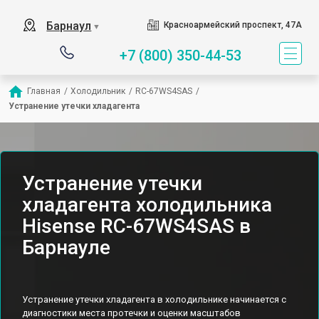
Барнаул
Красноармейский проспект, 47А
▼
+7 (800) 350-44-53
Главная
/
Холодильник
/
RC-67WS4SAS
/
Устранение утечки хладагента
Устранение утечки
хладагента холодильника
Hisense RC-67WS4SAS в
Барнауле
Устранение утечки хладагента в холодильнике начинается с
диагностики места протечки и оценки масштабов